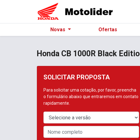
Novas
Ofertas
Honda
CB 1000R Black Editi
SOLICITAR PROPOSTA
Para solicitar uma cotação, por favor, preencha
o formulário abaixo que entraremos em contato
rapidamente.