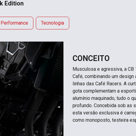
 Edition
Performance
Tecnologia
CONCEITO
Musculosa e agressiva, a CB 
Café, combinando um design a
linhas das Café Racers. A cur
gota complementam a esporti
alumínio maquinado, tudo o q
profundo. Concebida sob as so
esta versão exclusiva é carre
como monoposto, testeira espo