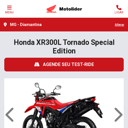
MENU
LIGAR
MG - Diamantina
Alterar
Honda XR300L Tornado Special
Edition
AGENDE SEU TEST-RIDE
Anterior
Próx