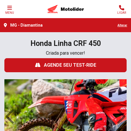
MENU
LIGAR
MG - Diamantina
Alterar
Honda
Linha CRF 450
Criada para vencer!
AGENDE SEU TEST-RIDE
Anterior
Próx