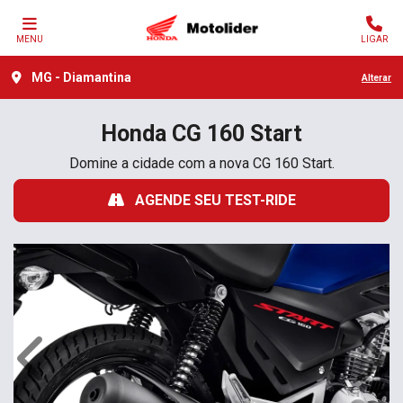
MENU
LIGAR
MG - Diamantina
Alterar
Honda
CG 160 Start
Domine a cidade com a nova CG 160 Start.
AGENDE SEU TEST-RIDE
Anterior
Próx