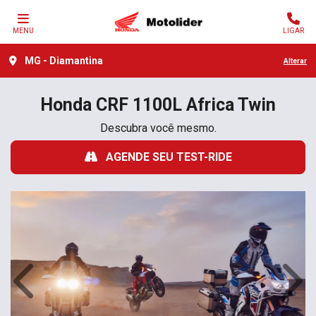
MENU
LIGAR
MG - Diamantina
Alterar
Honda
CRF 1100L Africa Twin
Descubra você mesmo.
AGENDE SEU TEST-RIDE
Anterior
Próx