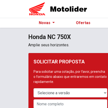
Novas
Ofertas
Honda
NC 750X
Amplie seus horizontes.
SOLICITAR PROPOSTA
Para solicitar uma cotação, por favor, preencha
o formulário abaixo que entraremos em contato
rapidamente.