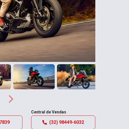
Próximo
Próximo
Central de Vendas
-7839
(32) 98449-6032