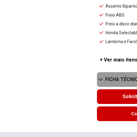
Assento Biparti
Freio ABS
Freio a disco dia
Honda Selectabl
Lanterna e Faro
+ Ver mais itens
FICHA TÉCNI
Solici
Co