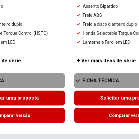
do
Assento Bipartido
Freio ABS
nteiro duplo
Freio a disco dianteiro duplo
e Torque Control (HSTC)
Honda Selectable Torque Co
l em LED
Lanterna e Farol em LED
 de série
+ Ver mais itens de série
CA
FICHA TÉCNICA
tar uma proposta
Solicitar uma p
mparar versão
Comparar ver