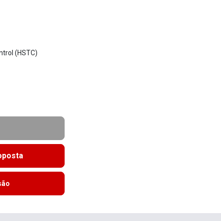
ntrol (HSTC)
roposta
são