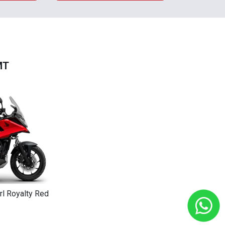
MT
rl Royalty Red