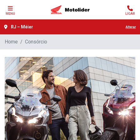
MENU
LIGAR
RJ – Méier
Alterar
Home
Consórcio