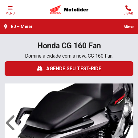
MENU
LIGAR
RJ – Méier
Alterar
Honda
CG 160 Fan
Domine a cidade com a nova CG 160 Fan.
AGENDE SEU TEST-RIDE
Anterior
Próx