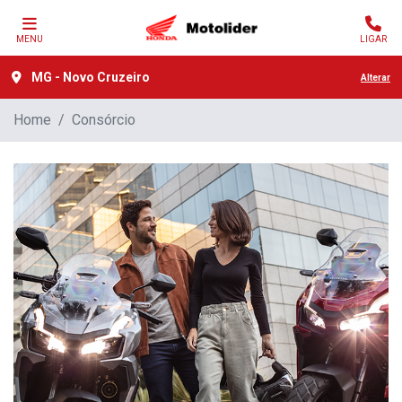
MENU
LIGAR
MG - Novo Cruzeiro
Alterar
Home
Consórcio