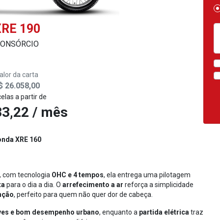
XRE 190
ONSÓRCIO
alor da carta
$ 26.058,00
elas a partir de
3,22 / mês
nda XRE 160
, com tecnologia
OHC e 4 tempos
, ela entrega uma pilotagem
ta
para o dia a dia. O
arrefecimento a ar
reforça a simplicidade
nção
, perfeito para quem não quer dor de cabeça.
ves e bom desempenho urbano
, enquanto a
partida elétrica
traz