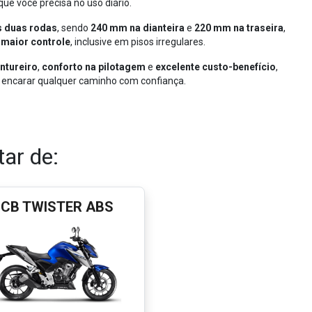
que você precisa no uso diário.
s duas rodas
, sendo
240 mm na dianteira
e
220 mm na traseira
,
 maior controle
, inclusive em pisos irregulares.
entureiro
,
conforto na pilotagem
e
excelente custo-benefício
,
 encarar qualquer caminho com confiança.
ar de:
CB TWISTER ABS