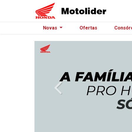
Novas
Ofertas
Consór
templates.template-01.components.