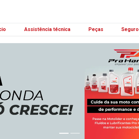
(21) 
cio
Assistência técnica
Peças
Seguro
carousel.texts.control_prev