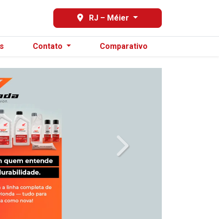
98596-3129
RJ – Méier
s
Contato
Comparativo
templates.template-01.compo