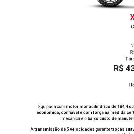
C
V
R
Parc
R$ 43
Ho
Equipada com
motor monocilíndrico de 184,4 cc
econômica, confiável e com força na medida cer
mecânica e o
baixo custo de manute
A
transmissão de 5 velocidades
garante
trocas sua