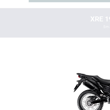
XRE 1
Em 