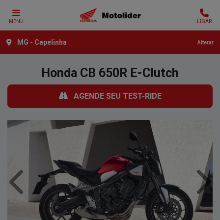
MENU
LIGAR
MG - Capelinha
Alterar
Honda
CB 650R E-Clutch
AGENDE SEU TEST-RIDE
Anterior
Próx