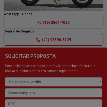
Whatsapp - Honda
(19) 3864-7080
Central de Seguros
(21) 98596-3129
SOLICITAR PROPOSTA
Para solicitar uma cotação, por favor, preencha o formulário
abaixo que entraremos em contato rapidamente.