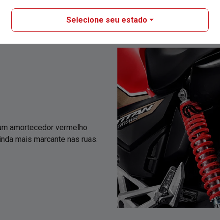
Selecione seu estado
 um amortecedor vermelho
ainda mais marcante nas ruas.