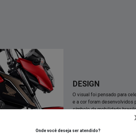
DESIGN
O visual foi pensado para ce
e a cor foram desenvolvidos 
símbolo da mobilidade brasile
Onde você deseja ser atendido?