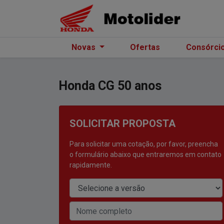
Novas
Ofertas
Consórci
Honda
CG 50 anos
SOLICITAR PROPOSTA
Para solicitar uma cotação, por favor, preencha
o formulário abaixo que entraremos em contato
rapidamente.