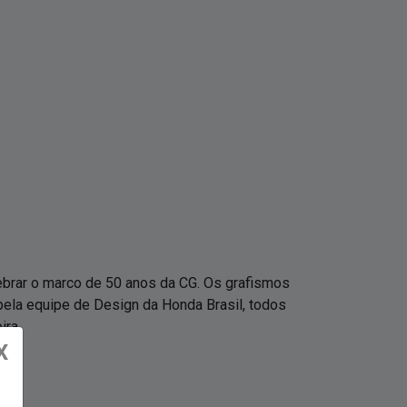
lebrar o marco de 50 anos da CG. Os grafismos
pela equipe de Design da Honda Brasil, todos
ira.
X