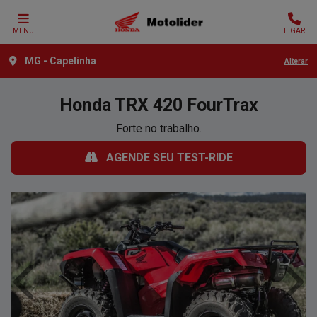
MENU
LIGAR
MG - Capelinha
Alterar
Honda
TRX 420 FourTrax
Forte no trabalho.
AGENDE SEU TEST-RIDE
Anterior
Próx