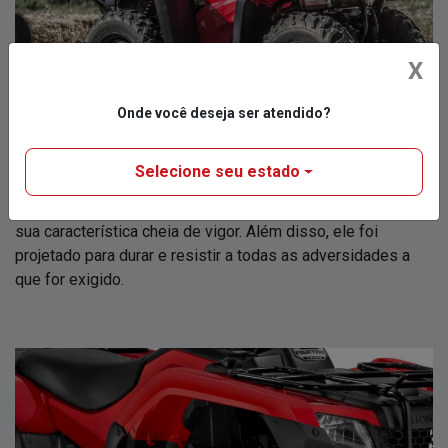
X
Onde você deseja ser atendido?
CARENAGENS
Selecione seu estado
Design forte, robusto e inconfundível. O TRX 420 FourTrax
está de aparência nova com detalhes e linhas que reforçam
sua característica cheia de vigor. Além disso, ele foi
projetado para durar e resistir a todas as adversidades a
que for exigido.