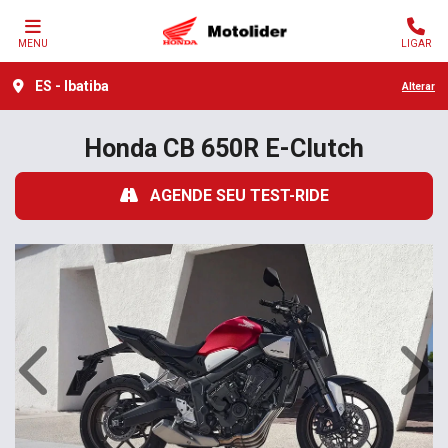
MENU
LIGAR
ES - Ibatiba
Alterar
Honda
CB 650R E-Clutch
AGENDE SEU TEST-RIDE
Anterior
Próx