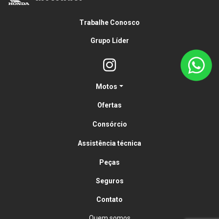
CONSÓRCIO
Em até 80 meses
Parcelas a partir de
R$ 316,61 /mês
Confira a oferta
CG 160 TITAN
CONSÓRCIO