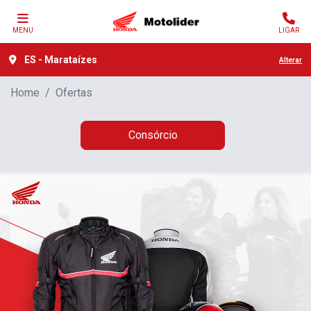
MENU
LIGAR
ES - Marataízes
Alterar
Home
Ofertas
Consórcio