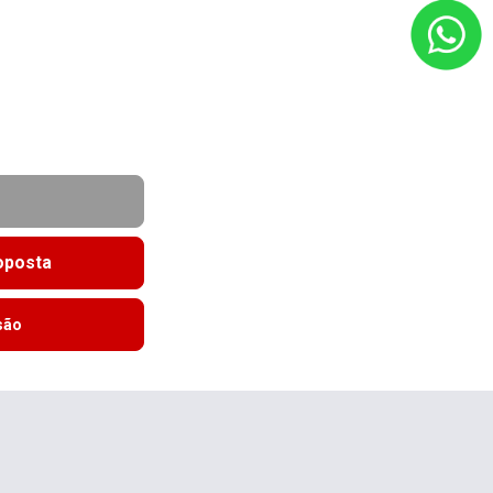
roposta
são