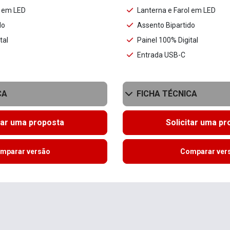
l em LED
Lanterna e Farol em LED
do
Assento Bipartido
tal
Painel 100% Digital
Entrada USB-C
CA
FICHA TÉCNICA
tar uma proposta
Solicitar uma p
mparar versão
Comparar ver