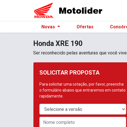
Novas
Ofertas
Consór
Honda
XRE 190
Ser reconhecido pelas aventuras que você vive
SOLICITAR PROPOSTA
Para solicitar uma cotação, por favor, preencha
o formulário abaixo que entraremos em contato
rapidamente.