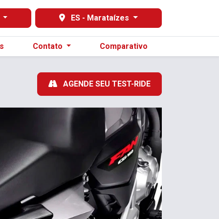
s
ES - Marataízes
s
Contato
Comparativo
AGENDE SEU TEST-RIDE