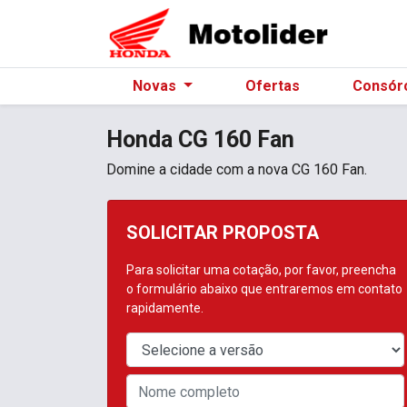
Novas
Ofertas
Consór
Honda
CG 160 Fan
Domine a cidade com a nova CG 160 Fan.
SOLICITAR PROPOSTA
Para solicitar uma cotação, por favor, preencha
o formulário abaixo que entraremos em contato
rapidamente.