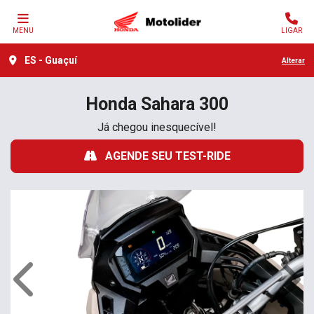
MENU
LIGAR
ES - Guaçuí
Alterar
Honda
Sahara 300
Já chegou inesquecível!
AGENDE SEU TEST-RIDE
Anterior
Próx