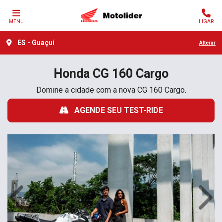
MENU
LIGAR
ES - Guaçuí
Alterar
Honda
CG 160 Cargo
Domine a cidade com a nova CG 160 Cargo.
AGENDE SEU TEST-RIDE
Anterior
Próx