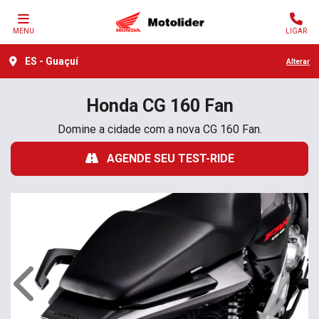
MENU
LIGAR
ES - Guaçuí
Alterar
Honda
CG 160 Fan
Domine a cidade com a nova CG 160 Fan.
AGENDE SEU TEST-RIDE
Anterior
Próx