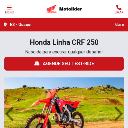
MENU
LIGAR
ES - Guaçuí
Alterar
Honda
Linha CRF 250
Nascida para encarar qualquer desafio!
AGENDE SEU TEST-RIDE
Anterior
Próx