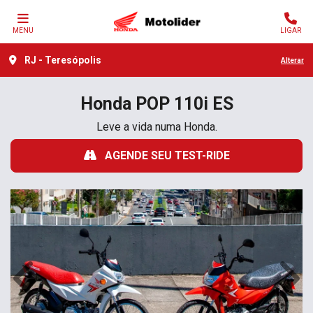
MENU
LIGAR
RJ - Teresópolis
Alterar
Honda
POP 110i ES
Leve a vida numa Honda.
AGENDE SEU TEST-RIDE
Anterior
Próx