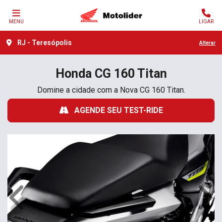
MENU
LIGAR
RJ - Teresópolis
Alterar
Honda
CG 160 Titan
Domine a cidade com a Nova CG 160 Titan.
AGENDE SEU TEST-RIDE
Anterior
Próx