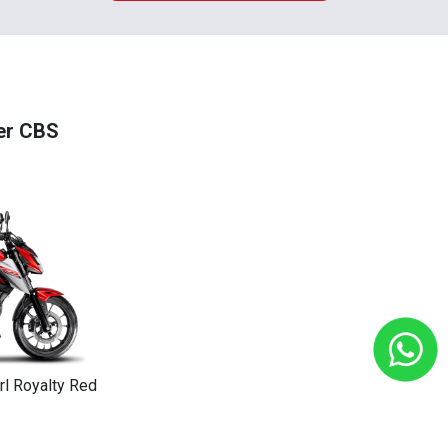
er CBS
rl Royalty Red