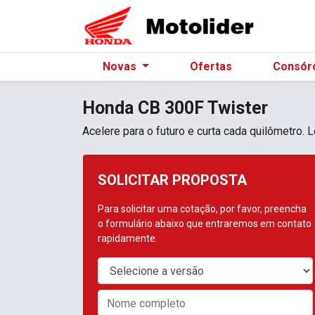
Novas
Ofertas
Consór
Honda
CB 300F Twister
Acelere para o futuro e curta cada quilômetro.
SOLICITAR PROPOSTA
Para solicitar uma cotação, por favor, preencha
o formulário abaixo que entraremos em contato
rapidamente.