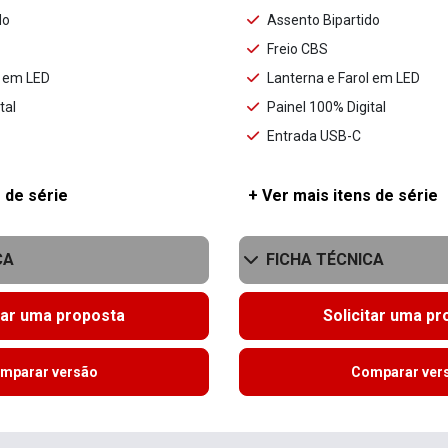
do
Assento Bipartido
Freio CBS
l em LED
Lanterna e Farol em LED
tal
Painel 100% Digital
Entrada USB-C
 de série
+ Ver mais itens de série
CA
FICHA TÉCNICA
tar uma proposta
Solicitar uma p
mparar versão
Comparar ver