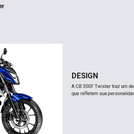
er
DESIGN
A CB 300F Twister traz um de
que refletem sua personalidad