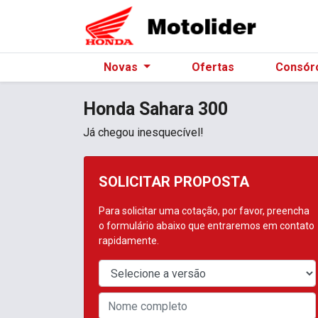
Novas
Ofertas
Consór
Honda
Sahara 300
Já chegou inesquecível!
SOLICITAR PROPOSTA
Para solicitar uma cotação, por favor, preencha
o formulário abaixo que entraremos em contato
rapidamente.