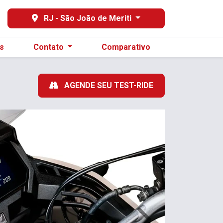
RJ - São João de Meriti
s
Contato
Comparativo
AGENDE SEU TEST-RIDE