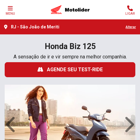
MENU
LIGAR
RJ - São João de Meriti
Alterar
Honda
Biz 125
A sensação de ir e vir sempre na melhor companhia.
AGENDE SEU TEST-RIDE
Anterior
Próx