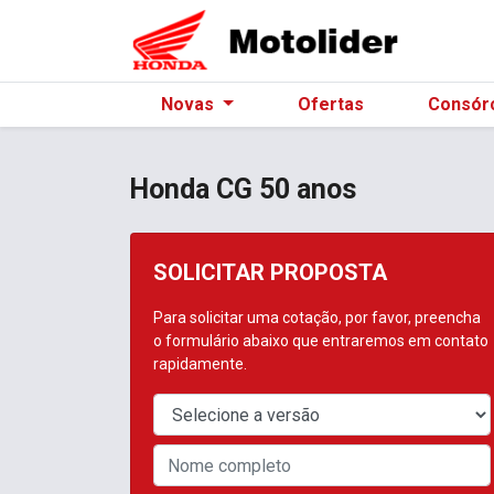
Novas
Ofertas
Consór
Honda
CG 50 anos
SOLICITAR PROPOSTA
Para solicitar uma cotação, por favor, preencha
o formulário abaixo que entraremos em contato
rapidamente.