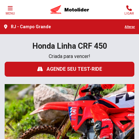
MENU
LIGAR
RJ - Campo Grande
Alterar
Honda
Linha CRF 450
Criada para vencer!
AGENDE SEU TEST-RIDE
Anterior
Próx