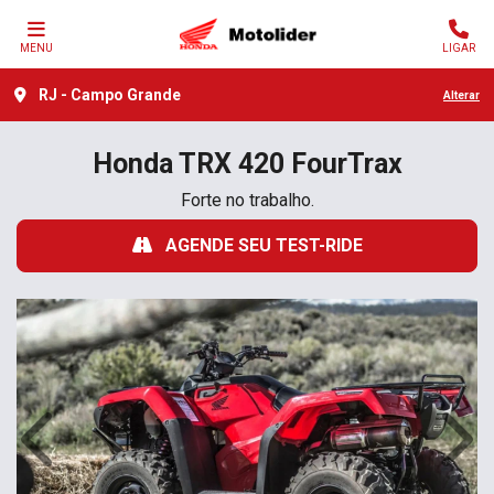
MENU
LIGAR
RJ - Campo Grande
Alterar
Honda
TRX 420 FourTrax
Forte no trabalho.
AGENDE SEU TEST-RIDE
Anterior
Próx