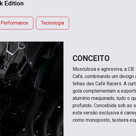
 Edition
Performance
Tecnologia
CONCEITO
Musculosa e agressiva, a CB 
Café, combinando um design a
linhas das Café Racers. A cur
gota complementam a esporti
alumínio maquinado, tudo o q
profundo. Concebida sob as so
esta versão exclusiva é carre
como monoposto, testeira espo