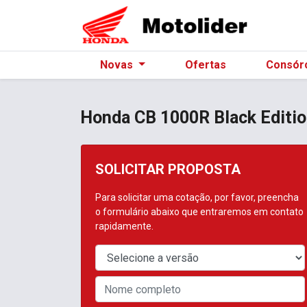
Novas
Ofertas
Consór
Honda
CB 1000R Black Editi
SOLICITAR PROPOSTA
Para solicitar uma cotação, por favor, preencha
o formulário abaixo que entraremos em contato
rapidamente.