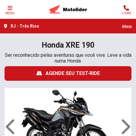
MENU
LIGAR
RJ - Três Rios
Alterar
Honda
XRE 190
Ser reconhecido pelas aventuras que você vive. Leve a vida
numa Honda.
AGENDE SEU TEST-RIDE
Anterior
Próx