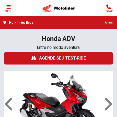
MENU
LIGAR
RJ - Três Rios
Alterar
Honda
ADV
Entre no modo aventura.
AGENDE SEU TEST-RIDE
Anterior
Próx