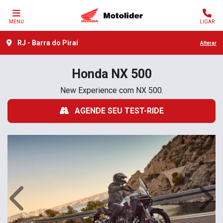
MENU
LIGAR
RJ - Barra do Piraí
Alterar
Honda
NX 500
New Experience com NX 500.
AGENDE SEU TEST-RIDE
Anterior
Próx