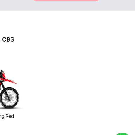
s CBS
ing Red