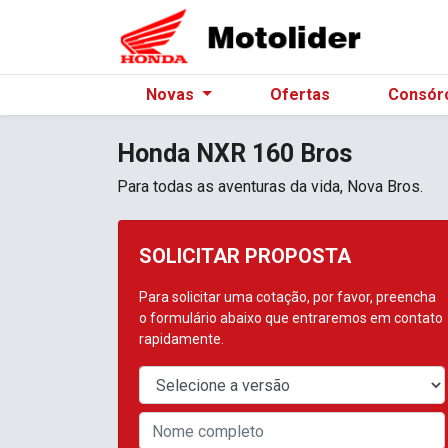
Novas
Ofertas
Consór
Honda
NXR 160 Bros
Para todas as aventuras da vida, Nova Bros.
SOLICITAR PROPOSTA
Para solicitar uma cotação, por favor, preencha
o formulário abaixo que entraremos em contato
rapidamente.