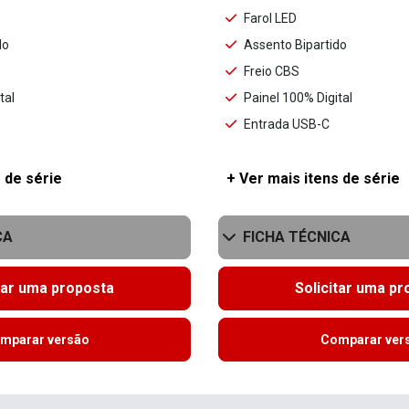
Farol LED
do
Assento Bipartido
Freio CBS
tal
Painel 100% Digital
Entrada USB-C
 de série
+ Ver mais itens de série
CA
FICHA TÉCNICA
tar uma proposta
Solicitar uma p
mparar versão
Comparar ver