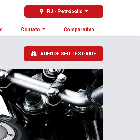
6-3129
RJ - Petrópolis
s
Contato
Comparativo
AGENDE SEU TEST-RIDE