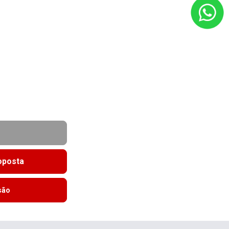
roposta
são