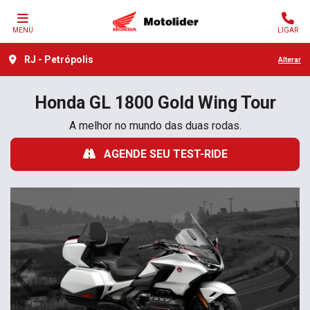
MENU
LIGAR
RJ - Petrópolis
Alterar
Honda
GL 1800 Gold Wing Tour
A melhor no mundo das duas rodas.
AGENDE SEU TEST-RIDE
Anterior
Próx