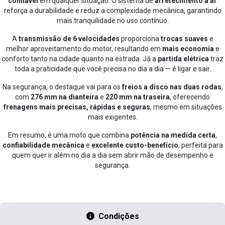
R$ 470,23 / mês
Honda CB 300F Twister ABS
Equipada com um
motor monocilíndrico de 293,5 cc
, com tecnologia
OHC e 4 tempos
, ela entrega uma condução
forte, eficiente e
confiável
em qualquer situação. O sistema de
arrefecimento a ar
reforça a durabilidade e reduz a complexidade mecânica, garantindo
mais tranquilidade no uso contínuo.
A
transmissão de 6 velocidades
proporciona
trocas suaves
e
melhor aproveitamento do motor, resultando em
mais economia
e
conforto tanto na cidade quanto na estrada. Já a
partida elétrica
traz
toda a praticidade que você precisa no dia a dia — é ligar e sair.
Na segurança, o destaque vai para os
freios a disco nas duas rodas
,
com
276 mm na dianteira
e
220 mm na traseira
, oferecendo
frenagens mais precisas, rápidas e seguras
, mesmo em situações
mais exigentes.