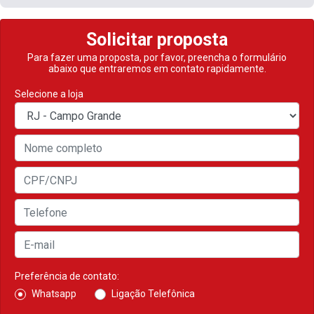
Em resumo, é uma moto que combina
potência na medida certa
,
confiabilidade mecânica
e
excelente custo-benefício
, perfeita para
quem quer ir além no dia a dia sem abrir mão de desempenho e
segurança.
Condições
Solicitar proposta
Para fazer uma proposta, por favor, preencha o formulário
abaixo que entraremos em contato rapidamente.
Selecione a loja