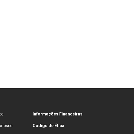
eferência de contato:
Whatsapp
Ligação Telefônica
Aceito receber comunicação via e-mail
Aceito receber comunicação via celular
Entrar em contato