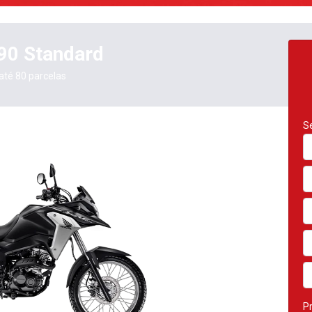
carousel.texts.control_prev