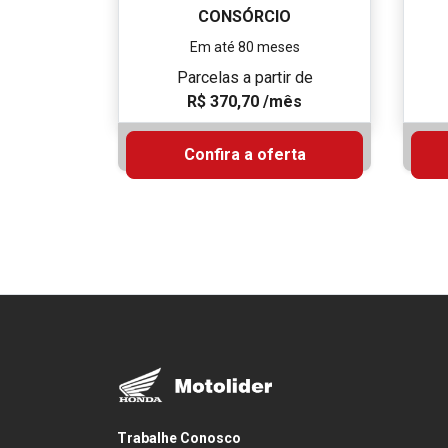
C
V
R
Parc
R$ 43
Ho