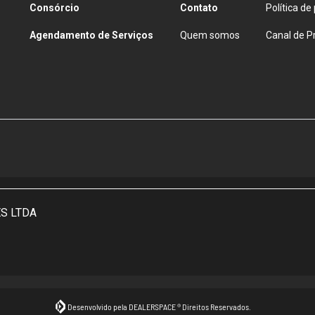
, com tecnologia
OHC e 4 tempos
, ela entrega uma pilotagem
ta
para o dia a dia. O
arrefecimento a ar
reforça a simplicidade
nção
, perfeito para quem não quer dor de cabeça.
ves e bom desempenho urbano
, enquanto a
partida elétrica
traz
que você precisa no uso diário.
s duas rodas
, sendo
240 mm na dianteira
e
220 mm na traseira
,
 maior controle
, inclusive em pisos irregulares.
entureiro
,
conforto na pilotagem
e
excelente custo-benefício
,
 encarar qualquer caminho com confiança.
ar de:
CB TWISTER ABS