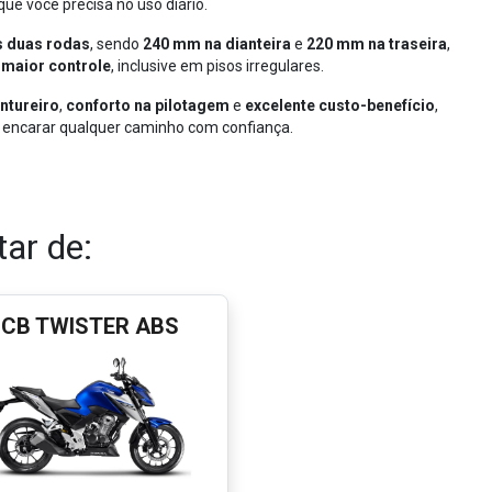
90 Standard
até 80 parcelas
Se