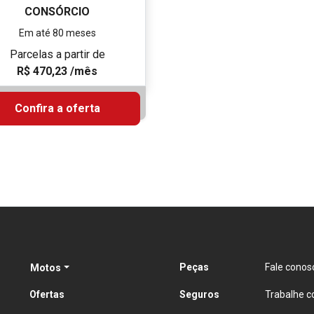
Pr
XRE 190
ONSÓRCIO
alor da carta
$ 26.058,00
elas a partir de
3,22 / mês
nda XRE 160