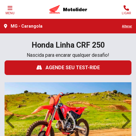
MENU
LIGAR
MG - Carangola
Alterar
Honda
Linha CRF 250
Nascida para encarar qualquer desafio!
AGENDE SEU TEST-RIDE
Anterior
Próx