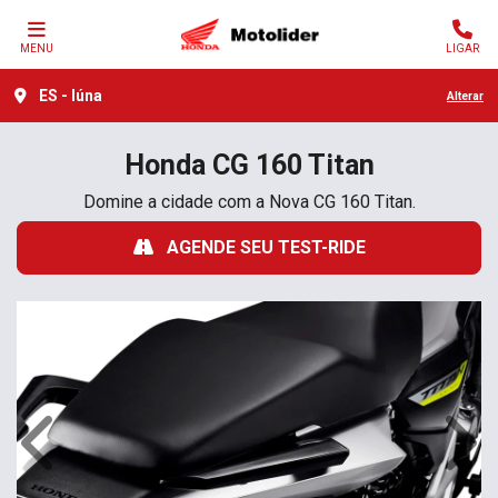
MENU
LIGAR
ES - Iúna
Alterar
Honda
CG 160 Titan
Domine a cidade com a Nova CG 160 Titan.
AGENDE SEU TEST-RIDE
Anterior
Próx