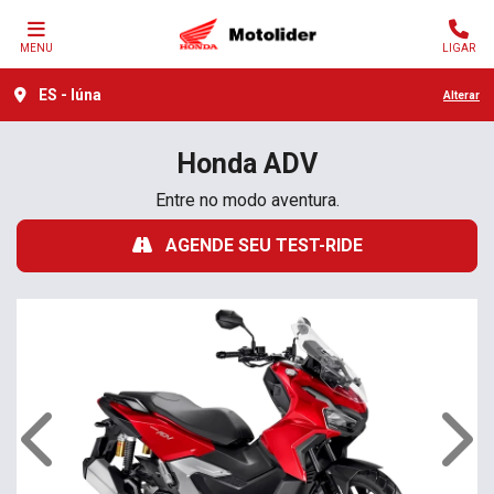
MENU
LIGAR
ES - Iúna
Alterar
Honda
ADV
Entre no modo aventura.
AGENDE SEU TEST-RIDE
Anterior
Próx