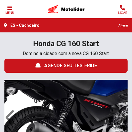
MENU
LIGAR
ES - Cachoeiro
Alterar
Honda
CG 160 Start
Domine a cidade com a nova CG 160 Start.
AGENDE SEU TEST-RIDE
Anterior
Próx