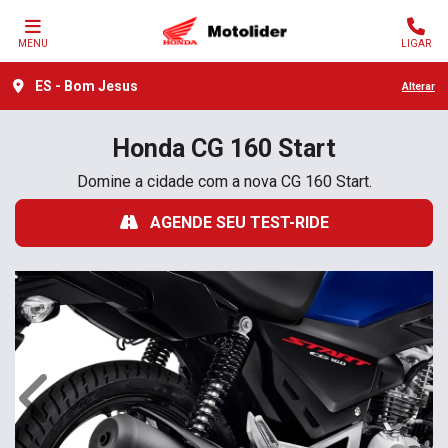
MENU
LIGAR
ES - Bom Jesus
Alterar
Honda
CG 160 Start
Domine a cidade com a nova CG 160 Start.
AGENDE SEU TEST-RIDE
Anterior
Próx