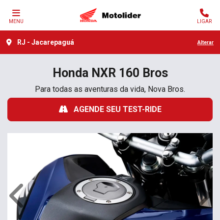
MENU
LIGAR
RJ - Jacarepaguá
Alterar
Honda
NXR 160 Bros
Para todas as aventuras da vida, Nova Bros.
AGENDE SEU TEST-RIDE
Anterior
Próx