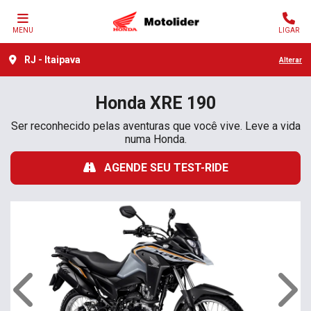
MENU
LIGAR
RJ - Itaipava
Alterar
Honda
XRE 190
Ser reconhecido pelas aventuras que você vive. Leve a vida
numa Honda.
AGENDE SEU TEST-RIDE
Anterior
Próx