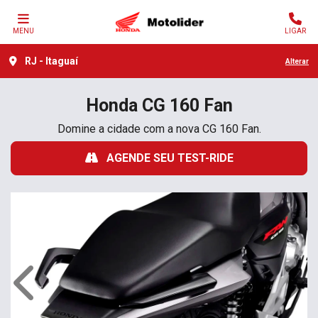
MENU
LIGAR
RJ - Itaguaí
Alterar
Honda
CG 160 Fan
Domine a cidade com a nova CG 160 Fan.
AGENDE SEU TEST-RIDE
Anterior
Próx