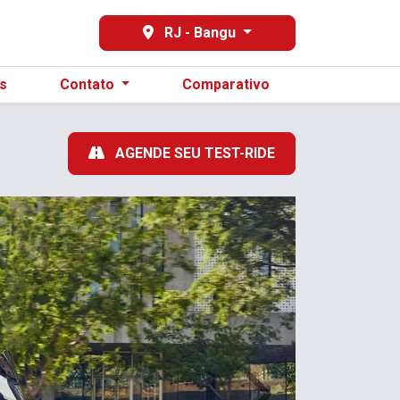
98596-3129
RJ - Bangu
s
Contato
Comparativo
AGENDE SEU TEST-RIDE