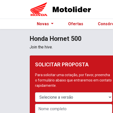
Novas
Ofertas
Consór
Honda
Hornet 500
Join the hive.
SOLICITAR PROPOSTA
Para solicitar uma cotação, por favor, preencha
o formulário abaixo que entraremos em contato
rapidamente.