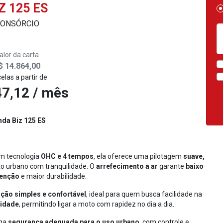
Z 125 ES
ONSÓRCIO
alor da carta
$ 14.864,00
elas a partir de
7,12 / mês
da Biz 125 ES
om tecnologia
OHC e 4 tempos
, ela oferece uma pilotagem
suave,
ito urbano com tranquilidade. O
arrefecimento a ar
garante
baixo
tenção
e maior durabilidade.
ção simples e confortável
, ideal para quem busca facilidade na
cidade
, permitindo ligar a moto com rapidez no dia a dia.
ga
segurança adequada para o uso urbano
, com controle e