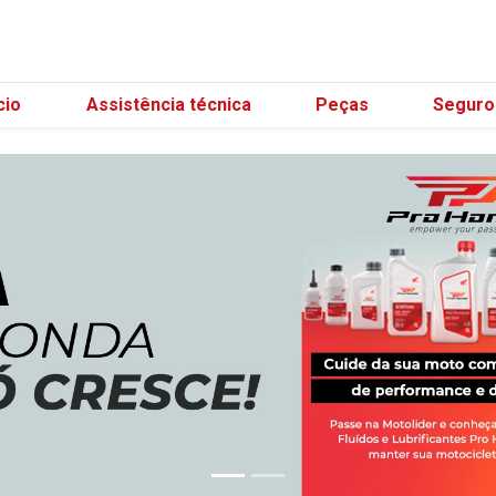
(21) 98596-31
cio
Assistência técnica
Peças
Seguro
carousel.texts.control_prev