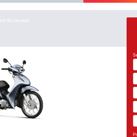
até 80 parcelas
Se
Pr