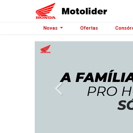
Novas
Ofertas
Consór
templates.template-01.components.