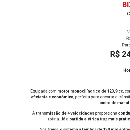
BI
C
V
R
Parc
R$ 24
Hon
Equipada com
motor monocilíndrico de 123,9 cc
, c
eficiente e econômica
, perfeita para encarar o trâns
custo de manu
A
transmissão de 4 velocidades
proporciona
condu
rotina. Já a
partida elétrica
traz
mais prati
Nos freios, o sistema
a tambor de 130 mm
entre