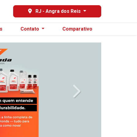
29
RJ - Angra dos Reis
s
Contato
Comparativo
templates.template-01.compo