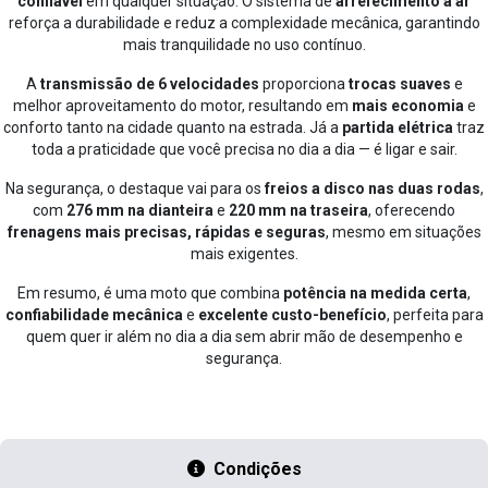
confiável
em qualquer situação. O sistema de
arrefecimento a ar
reforça a durabilidade e reduz a complexidade mecânica, garantindo
mais tranquilidade no uso contínuo.
A
transmissão de 6 velocidades
proporciona
trocas suaves
e
melhor aproveitamento do motor, resultando em
mais economia
e
conforto tanto na cidade quanto na estrada. Já a
partida elétrica
traz
toda a praticidade que você precisa no dia a dia — é ligar e sair.
Na segurança, o destaque vai para os
freios a disco nas duas rodas
,
com
276 mm na dianteira
e
220 mm na traseira
, oferecendo
frenagens mais precisas, rápidas e seguras
, mesmo em situações
mais exigentes.
Em resumo, é uma moto que combina
potência na medida certa
,
confiabilidade mecânica
e
excelente custo-benefício
, perfeita para
quem quer ir além no dia a dia sem abrir mão de desempenho e
segurança.
Condições