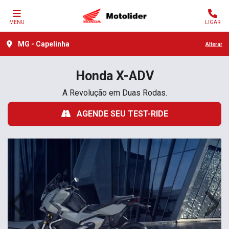
MENU
LIGAR
MG - Capelinha
Alterar
Honda
X-ADV
A Revolução em Duas Rodas.
AGENDE SEU TEST-RIDE
Anterior
Próx