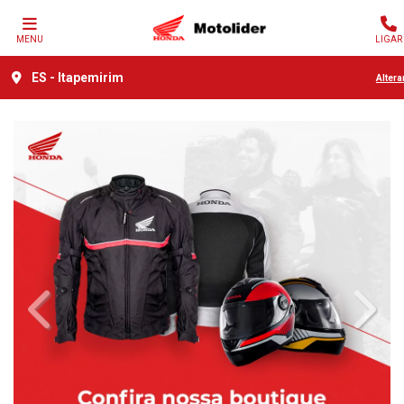
MENU
LIGAR
ES - Itapemirim
Altera